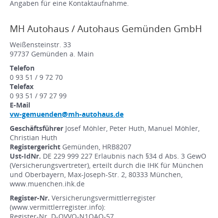
Angaben für eine Kontaktaufnahme.
MH Autohaus / Autohaus Gemünden GmbH
Weißensteinstr. 33
97737 Gemünden a. Main
Telefon
0 93 51 / 9 72 70
Telefax
0 93 51 / 97 27 99
E-Mail
vw-gemuenden@mh-autohaus.de
Geschäftsführer
Josef Möhler, Peter Huth, Manuel Möhler,
Christian Huth
Registergericht
Gemünden, HRB8207
Ust-IdNr.
DE 229 999 227 Erlaubnis nach §34 d Abs. 3 GewO
(Versicherungsvertreter), erteilt durch die IHK für München
und Oberbayern, Max-Joseph-Str. 2, 80333 München,
www.muenchen.ihk.de
Register-Nr.
Versicherungsvermittlerregister
(www.vermittlerregister.info):
Register-Nr. D-QVVQ-N1QAQ-57